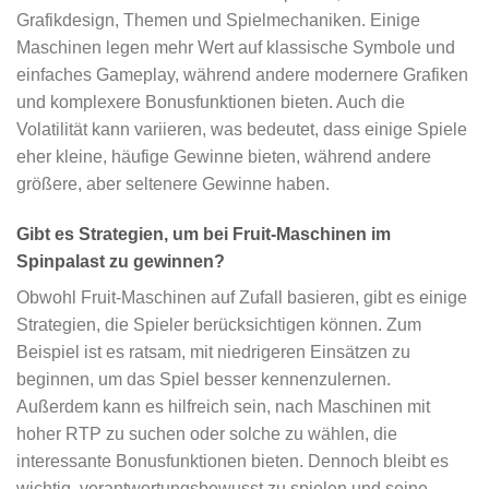
Grafikdesign, Themen und Spielmechaniken. Einige
Maschinen legen mehr Wert auf klassische Symbole und
einfaches Gameplay, während andere modernere Grafiken
und komplexere Bonusfunktionen bieten. Auch die
Volatilität kann variieren, was bedeutet, dass einige Spiele
eher kleine, häufige Gewinne bieten, während andere
größere, aber seltenere Gewinne haben.
Gibt es Strategien, um bei Fruit-Maschinen im
Spinpalast zu gewinnen?
Obwohl Fruit-Maschinen auf Zufall basieren, gibt es einige
Strategien, die Spieler berücksichtigen können. Zum
Beispiel ist es ratsam, mit niedrigeren Einsätzen zu
beginnen, um das Spiel besser kennenzulernen.
Außerdem kann es hilfreich sein, nach Maschinen mit
hoher RTP zu suchen oder solche zu wählen, die
interessante Bonusfunktionen bieten. Dennoch bleibt es
wichtig, verantwortungsbewusst zu spielen und seine