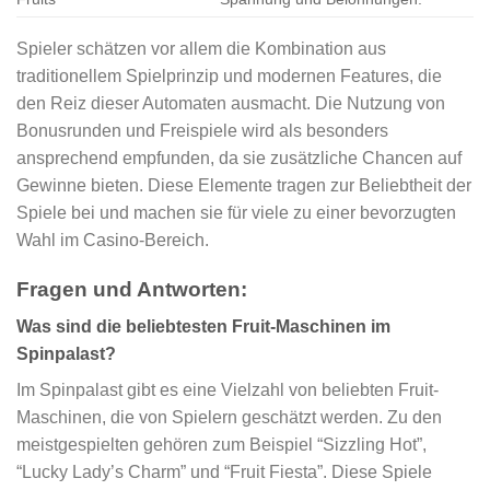
Spieler schätzen vor allem die Kombination aus
traditionellem Spielprinzip und modernen Features, die
den Reiz dieser Automaten ausmacht. Die Nutzung von
Bonusrunden und Freispiele wird als besonders
ansprechend empfunden, da sie zusätzliche Chancen auf
Gewinne bieten. Diese Elemente tragen zur Beliebtheit der
Spiele bei und machen sie für viele zu einer bevorzugten
Wahl im Casino-Bereich.
Fragen und Antworten:
Was sind die beliebtesten Fruit-Maschinen im
Spinpalast?
Im Spinpalast gibt es eine Vielzahl von beliebten Fruit-
Maschinen, die von Spielern geschätzt werden. Zu den
meistgespielten gehören zum Beispiel “Sizzling Hot”,
“Lucky Lady’s Charm” und “Fruit Fiesta”. Diese Spiele