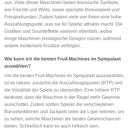
aus. Viele dieser Maschinen bieten klassische Symbole,
wie Früchte und Wilds, sowie spezielle Bonusspiele und
Freispielrunden. Zudem haben viele von ihnen eine hohe
Auszahlungsquote, was sie für Spieler attraktiv macht. Die
Grafiken und Soundeffekte variieren ebenfalls, wobei
einige Maschinen nostalgische Designs nutzen, während
andere modernere Ansätze verfolgen.
Wie kann ich die besten Fruit-Machines im Spinpalast
auswählen?
Um die besten Fruit-Machines im Spinpalast auszuwählen,
ist es ratsam, zunächst die Auszahlungsquoten (RTP) und
die Volatilität der Spiele zu überprüfen. Eine höhere RTP
bedeutet, dass die Maschine in der Regel mehr Gewinne
ausschüttet. Zudem sollten Spieler die verschiedenen
Bonusfunktionen und Jackpots unter die Lupe nehmen, um
zu sehen, welche Maschinen die besten Gewinnchancen
bieten. Schließlich kann es auch hilfreich sein,