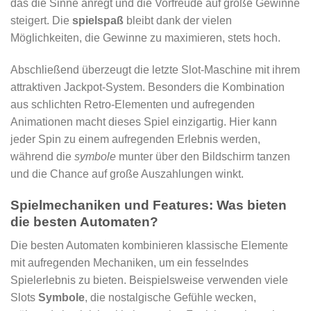
das die Sinne anregt und die Vorfreude auf große Gewinne
steigert. Die
spielspaß
bleibt dank der vielen
Möglichkeiten, die Gewinne zu maximieren, stets hoch.
Abschließend überzeugt die letzte Slot-Maschine mit ihrem
attraktiven Jackpot-System. Besonders die Kombination
aus schlichten Retro-Elementen und aufregenden
Animationen macht dieses Spiel einzigartig. Hier kann
jeder Spin zu einem aufregenden Erlebnis werden,
während die
symbole
munter über den Bildschirm tanzen
und die Chance auf große Auszahlungen winkt.
Spielmechaniken und Features: Was bieten
die besten Automaten?
Die besten Automaten kombinieren klassische Elemente
mit aufregenden Mechaniken, um ein fesselndes
Spielerlebnis zu bieten. Beispielsweise verwenden viele
Slots
Symbole
, die nostalgische Gefühle wecken,