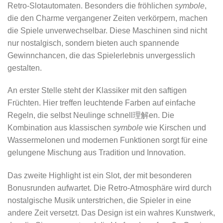
Retro-Slotautomaten. Besonders die fröhlichen
symbole
,
die den Charme vergangener Zeiten verkörpern, machen
die Spiele unverwechselbar. Diese Maschinen sind nicht
nur nostalgisch, sondern bieten auch spannende
Gewinnchancen, die das Spielerlebnis unvergesslich
gestalten.
An erster Stelle steht der Klassiker mit den saftigen
Früchten. Hier treffen leuchtende Farben auf einfache
Regeln, die selbst Neulinge schnell理解en. Die
Kombination aus klassischen
symbole
wie Kirschen und
Wassermelonen und modernen Funktionen sorgt für eine
gelungene Mischung aus Tradition und Innovation.
Das zweite Highlight ist ein Slot, der mit besonderen
Bonusrunden aufwartet. Die Retro-Atmosphäre wird durch
nostalgische Musik unterstrichen, die Spieler in eine
andere Zeit versetzt. Das Design ist ein wahres Kunstwerk,