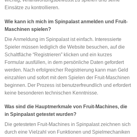
Einsätze zu kontrollieren.
Wie kann ich mich im Spinpalast anmelden und Fruit-
Maschinen spielen?
Die Anmeldung im Spinpalast ist einfach. Interessierte
Spieler müssen lediglich die Website besuchen, auf die
Schaltfläche “Registrieren” klicken und ein kurzes
Formular ausfüllen, in dem persönliche Daten gefordert
werden. Nach erfolgreicher Registrierung kann man Geld
einzahlen und sofort mit dem Spielen der Fruit-Maschinen
beginnen. Der Prozess ist benutzerfreundlich und erfordert
keine besonderen technischen Kenntnisse.
Was sind die Hauptmerkmale von Fruit-Machines, die
in Spinpalast getestet wurden?
Die getesteten Fruit-Machines in Spinpalast zeichnen sich
durch eine Vielzahl von Funktionen und Spielmechaniken