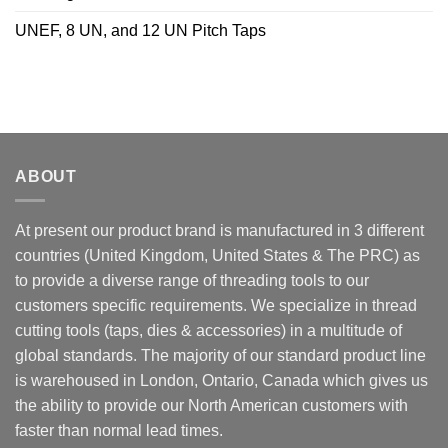
UNEF, 8 UN, and 12 UN Pitch Taps
ABOUT
At present our product brand is manufactured in 3 different
countries (United Kingdom, United States & The PRC) as
to provide a diverse range of threading tools to our
customers specific requirements. We specialize in thread
cutting tools (taps, dies & accessories) in a multitude of
global standards. The majority of our standard product line
is warehoused in London, Ontario, Canada which gives us
the ability to provide our North American customers with
faster than normal lead times.