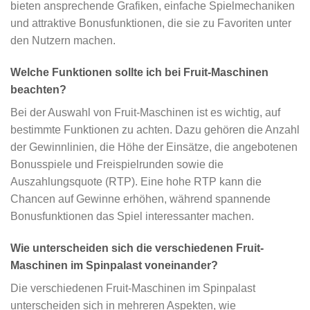
bieten ansprechende Grafiken, einfache Spielmechaniken
und attraktive Bonusfunktionen, die sie zu Favoriten unter
den Nutzern machen.
Welche Funktionen sollte ich bei Fruit-Maschinen
beachten?
Bei der Auswahl von Fruit-Maschinen ist es wichtig, auf
bestimmte Funktionen zu achten. Dazu gehören die Anzahl
der Gewinnlinien, die Höhe der Einsätze, die angebotenen
Bonusspiele und Freispielrunden sowie die
Auszahlungsquote (RTP). Eine hohe RTP kann die
Chancen auf Gewinne erhöhen, während spannende
Bonusfunktionen das Spiel interessanter machen.
Wie unterscheiden sich die verschiedenen Fruit-
Maschinen im Spinpalast voneinander?
Die verschiedenen Fruit-Maschinen im Spinpalast
unterscheiden sich in mehreren Aspekten, wie