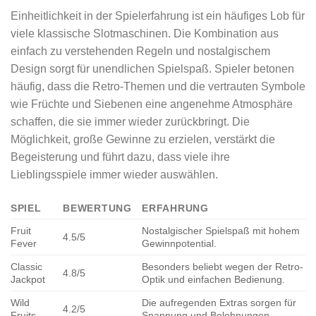
Einheitlichkeit in der Spielerfahrung ist ein häufiges Lob für
viele klassische Slotmaschinen. Die Kombination aus
einfach zu verstehenden Regeln und nostalgischem
Design sorgt für unendlichen Spielspaß. Spieler betonen
häufig, dass die Retro-Themen und die vertrauten Symbole
wie Früchte und Siebenen eine angenehme Atmosphäre
schaffen, die sie immer wieder zurückbringt. Die
Möglichkeit, große Gewinne zu erzielen, verstärkt die
Begeisterung und führt dazu, dass viele ihre
Lieblingsspiele immer wieder auswählen.
SPIEL
BEWERTUNG
ERFAHRUNG
Fruit
Nostalgischer Spielspaß mit hohem
4.5/5
Fever
Gewinnpotential.
Classic
Besonders beliebt wegen der Retro-
4.8/5
Jackpot
Optik und einfachen Bedienung.
Wild
Die aufregenden Extras sorgen für
4.2/5
Fruits
Spannung und Belohnungen.