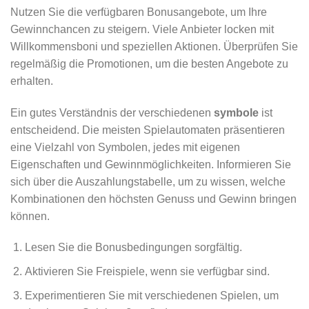
Nutzen Sie die verfügbaren Bonusangebote, um Ihre
Gewinnchancen zu steigern. Viele Anbieter locken mit
Willkommensboni und speziellen Aktionen. Überprüfen Sie
regelmäßig die Promotionen, um die besten Angebote zu
erhalten.
Ein gutes Verständnis der verschiedenen
symbole
ist
entscheidend. Die meisten Spielautomaten präsentieren
eine Vielzahl von Symbolen, jedes mit eigenen
Eigenschaften und Gewinnmöglichkeiten. Informieren Sie
sich über die Auszahlungstabelle, um zu wissen, welche
Kombinationen den höchsten Genuss und Gewinn bringen
können.
Lesen Sie die Bonusbedingungen sorgfältig.
Aktivieren Sie Freispiele, wenn sie verfügbar sind.
Experimentieren Sie mit verschiedenen Spielen, um