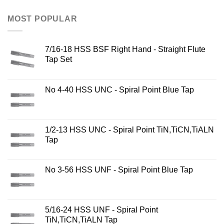
MOST POPULAR
7/16-18 HSS BSF Right Hand - Straight Flute
Tap Set
No 4-40 HSS UNC - Spiral Point Blue Tap
1/2-13 HSS UNC - Spiral Point TiN,TiCN,TiALN
Tap
No 3-56 HSS UNF - Spiral Point Blue Tap
5/16-24 HSS UNF - Spiral Point
TiN,TiCN,TiALN Tap